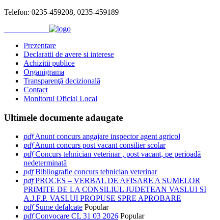
Telefon: 0235-459208, 0235-459189
Prezentare
Declaratii de avere si interese
Achizitii publice
Organigrama
Transparenţă decizională
Contact
Monitorul Oficial Local
Ultimele
documente adaugate
pdf
Anunt concurs angajare inspector agent agricol
pdf
Anunt concurs post vacant consilier scolar
pdf
Concurs tehnician veterinar , post vacant, pe perioadă
nedeterminată
pdf
Bibliografie concurs tehnician veterinar
pdf
PROCES – VERBAL DE AFISARE A SUMELOR
PRIMITE DE LA CONSILIUL JUDETEAN VASLUI SI
A.J.F.P. VASLUI PROPUSE SPRE APROBARE
pdf
Sume defalcate
Popular
pdf
Convocare CL 31 03 2026
Popular