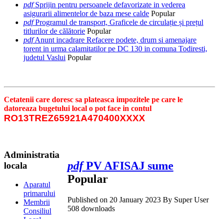
pdf
Sprijin pentru persoanele defavorizate in vederea
asigurarii alimentelor de baza mese calde
Popular
pdf
Programul de transport, Graficele de circulație și prețul
titlurilor de călătorie
Popular
pdf
Anunt incadrare Refacere podete, drum si amenajare
torent in urma calamitatilor pe DC 130 in comuna Todiresti,
judetul Vaslui
Popular
Cetatenii care doresc sa plateasca impozitele pe care le
datoreaza bugetului local o pot face in contul
RO13TREZ65921A470400XXXX
Administratia
pdf
PV AFISAJ sume
locala
Popular
Aparatul
primarului
Published on 20 January 2023
By
Super User
Membrii
508 downloads
Consiliul