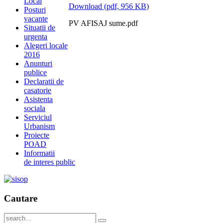
Local
Download
(
pdf,
956 KB
)
Posturi
vacante
PV AFISAJ sume.pdf
Situatii de
urgenta
Alegeri locale
2016
Anunturi
publice
Declaratii de
casatorie
Asistenta
sociala
Serviciul
Urbanism
Proiecte
POAD
Informatii
de interes public
Cautare