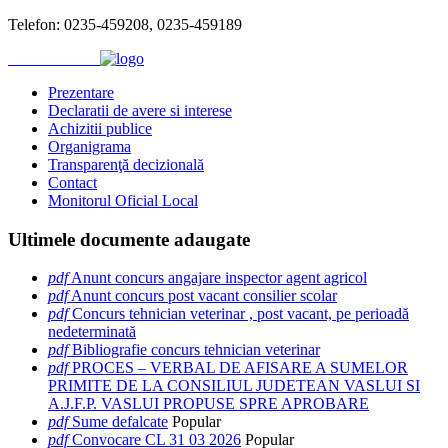
Telefon: 0235-459208, 0235-459189
Prezentare
Declaratii de avere si interese
Achizitii publice
Organigrama
Transparenţă decizională
Contact
Monitorul Oficial Local
Ultimele
documente adaugate
pdf
Anunt concurs angajare inspector agent agricol
pdf
Anunt concurs post vacant consilier scolar
pdf
Concurs tehnician veterinar , post vacant, pe perioadă
nedeterminată
pdf
Bibliografie concurs tehnician veterinar
pdf
PROCES – VERBAL DE AFISARE A SUMELOR
PRIMITE DE LA CONSILIUL JUDETEAN VASLUI SI
A.J.F.P. VASLUI PROPUSE SPRE APROBARE
pdf
Sume defalcate
Popular
pdf
Convocare CL 31 03 2026
Popular