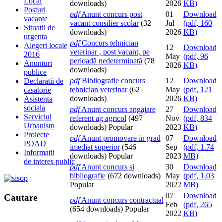
Local
downloads)
2026
KB
)
Posturi
pdf
Anunt concurs post
01
Download
vacante
vacant consilier scolar
(32
Jul
(
pdf,
160
Situatii de
downloads)
2026
KB
)
urgenta
pdf
Concurs tehnician
Alegeri locale
12
Download
veterinar , post vacant, pe
2016
May
(
pdf,
96
perioadă nedeterminată
(78
Anunturi
2026
KB
)
downloads)
publice
pdf
Bibliografie concurs
12
Download
Declaratii de
tehnician veterinar
(62
May
(
pdf,
121
casatorie
downloads)
2026
KB
)
Asistenta
sociala
pdf
Anunt concurs angajare
27
Download
Serviciul
referent ag agricol
(497
Nov
(
pdf,
834
Urbanism
downloads)
Popular
2023
KB
)
Proiecte
pdf
Anunt promovare in grad
07
Download
POAD
imediat superior
(546
Sep
(
pdf,
1.74
Informatii
downloads)
Popular
2023
MB
)
de interes public
pdf
Anunt concurs si
30
Download
bibliografie
(672 downloads)
May
(
pdf,
1.03
Popular
2022
MB
)
07
Download
Cautare
pdf
Anunt concurs contractual
Feb
(
pdf,
265
(654 downloads)
Popular
2022
KB
)