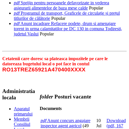
pdf
Sprijin pentru persoanele defavorizate in vederea
asigurarii alimentelor de baza mese calde
Popular
pdf
Programul de transport, Graficele de circulație și prețul
titlurilor de călătorie
Popular
pdf
Anunt incadrare Refacere podete, drum si amenajare
torent in urma calamitatilor pe DC 130 in comuna Todiresti,
judetul Vaslui
Popular
Cetatenii care doresc sa plateasca impozitele pe care le
datoreaza bugetului local o pot face in contul
RO13TREZ65921A470400XXXX
Administratia
folder
Posturi vacante
locala
Documents
Aparatul
primarului
Membrii
pdf
Anunt concurs angajare
10
Download
Consiliul
inspector agent agricol
(49
Jul
(
pdf,
167