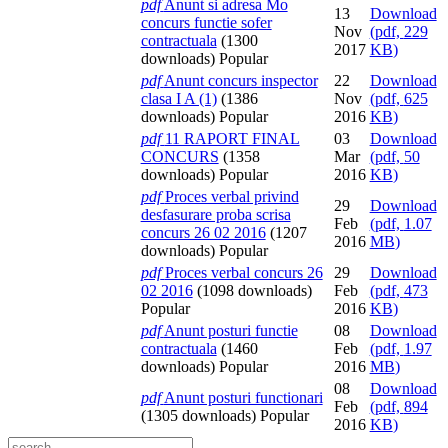
pdf
Anunt si adresa Mo
13
Download
concurs functie sofer
Nov
(
pdf,
229
contractuala
(1300
2017
KB
)
downloads)
Popular
pdf
Anunt concurs inspector
22
Download
clasa I A (1)
(1386
Nov
(
pdf,
625
downloads)
Popular
2016
KB
)
pdf
11 RAPORT FINAL
03
Download
CONCURS
(1358
Mar
(
pdf,
50
downloads)
Popular
2016
KB
)
pdf
Proces verbal privind
29
Download
desfasurare proba scrisa
Feb
(
pdf,
1.07
concurs 26 02 2016
(1207
2016
MB
)
downloads)
Popular
pdf
Proces verbal concurs 26
29
Download
02 2016
(1098 downloads)
Feb
(
pdf,
473
Popular
2016
KB
)
pdf
Anunt posturi functie
08
Download
contractuala
(1460
Feb
(
pdf,
1.97
downloads)
Popular
2016
MB
)
08
Download
pdf
Anunt posturi functionari
Feb
(
pdf,
894
(1305 downloads)
Popular
2016
KB
)