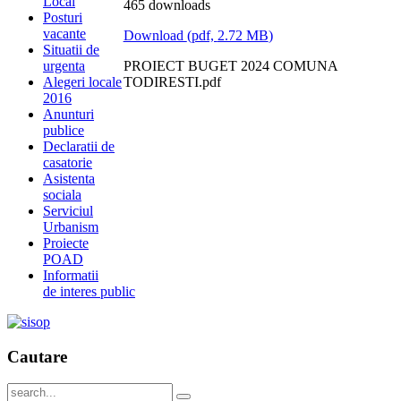
Local
465 downloads
Posturi
vacante
Download
(
pdf,
2.72 MB
)
Situatii de
urgenta
PROIECT BUGET 2024 COMUNA
Alegeri locale
TODIRESTI.pdf
2016
Anunturi
publice
Declaratii de
casatorie
Asistenta
sociala
Serviciul
Urbanism
Proiecte
POAD
Informatii
de interes public
Cautare