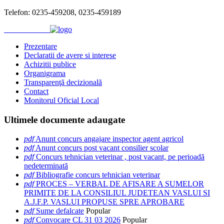
Telefon: 0235-459208, 0235-459189
Prezentare
Declaratii de avere si interese
Achizitii publice
Organigrama
Transparenţă decizională
Contact
Monitorul Oficial Local
Ultimele
documente adaugate
pdf
Anunt concurs angajare inspector agent agricol
pdf
Anunt concurs post vacant consilier scolar
pdf
Concurs tehnician veterinar , post vacant, pe perioadă
nedeterminată
pdf
Bibliografie concurs tehnician veterinar
pdf
PROCES – VERBAL DE AFISARE A SUMELOR
PRIMITE DE LA CONSILIUL JUDETEAN VASLUI SI
A.J.F.P. VASLUI PROPUSE SPRE APROBARE
pdf
Sume defalcate
Popular
pdf
Convocare CL 31 03 2026
Popular