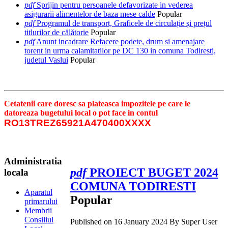
pdf
Sprijin pentru persoanele defavorizate in vederea
asigurarii alimentelor de baza mese calde
Popular
pdf
Programul de transport, Graficele de circulație și prețul
titlurilor de călătorie
Popular
pdf
Anunt incadrare Refacere podete, drum si amenajare
torent in urma calamitatilor pe DC 130 in comuna Todiresti,
judetul Vaslui
Popular
Cetatenii care doresc sa plateasca impozitele pe care le
datoreaza bugetului local o pot face in contul
RO13TREZ65921A470400XXXX
Administratia
pdf
PROIECT BUGET 2024
locala
COMUNA TODIRESTI
Aparatul
Popular
primarului
Membrii
Consiliul
Published on 16 January 2024
By
Super User